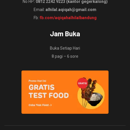
No HP
: 0812 2242 9223 (kantor gegerkalong)
Email:
alhilal.aqiqah@gmail.com
Fb:
fb.com/aqiqahalhilalbandung
Jam Buka
Buka Setiap Hari
8 pagi – 6 sore