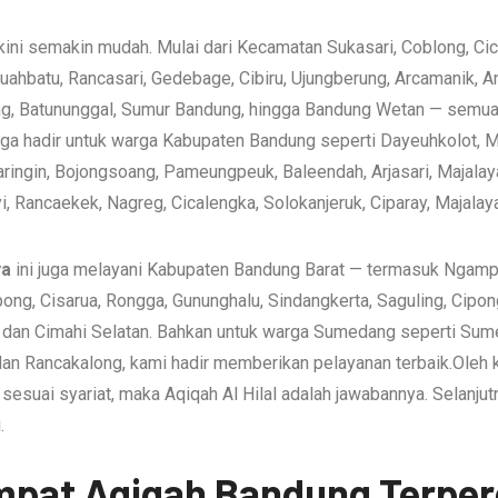
kini semakin mudah. Mulai dari Kecamatan Sukasari, Coblong, Cice
uahbatu, Rancasari, Gedebage, Cibiru, Ujungberung, Arcamanik, An
ong, Batununggal, Sumur Bandung, hingga Bandung Wetan — semua 
 juga hadir untuk warga Kabupaten Bandung seperti Dayeuhkolot, 
ringin, Bojongsoang, Pameungpeuk, Baleendah, Arjasari, Majalay
yi, Rancaekek, Nagreg, Cicalengka, Solokanjeruk, Ciparay, Majalay
ya
ini juga melayani Kabupaten Bandung Barat — termasuk Ngamprah
g, Cisarua, Rongga, Gununghalu, Sindangkerta, Saguling, Cipong
 dan Cimahi Selatan. Bahkan untuk warga Sumedang seperti Sume
 dan Rancakalong, kami hadir memberikan pelayanan terbaik.Oleh 
esuai syariat, maka Aqiqah Al Hilal adalah jawabannya. Selanju
.
pat Aqiqah Bandung Terperc