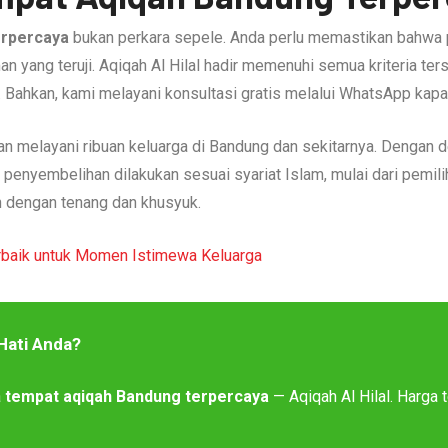
erpercaya
bukan perkara sepele. Anda perlu memastikan bahwa 
an yang teruji. Aqiqah Al Hilal hadir memenuhi semua kriteria ter
t. Bahkan, kami melayani konsultasi gratis melalui WhatsApp kap
man melayani ribuan keluarga di Bandung dan sekitarnya. Dengan 
enyembelihan dilakukan sesuai syariat Islam, mulai dari pemili
h dengan tenang dan khusyuk.
baik untuk Momen Istimewa Keluarga
Hati Anda?
a
tempat aqiqah Bandung terpercaya
— Aqiqah Al Hilal. Harga 