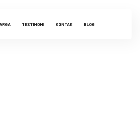
HARGA
TESTIMONI
KONTAK
BLOG
andung
qahBdg