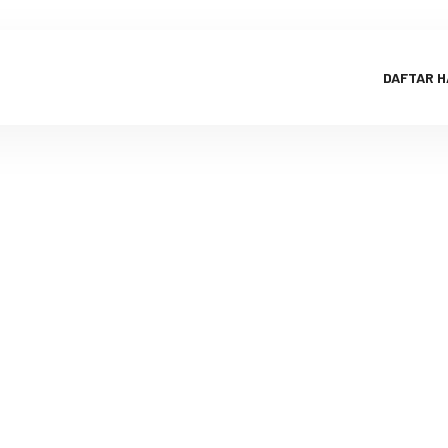
DAFTAR 
t Aqiqah B
rcaya | Aqi