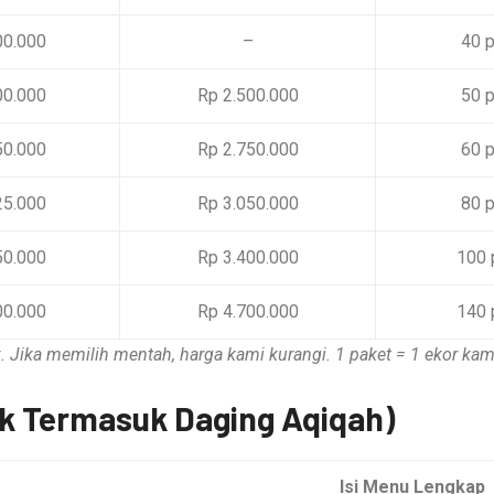
00.000
–
40 p
00.000
Rp 2.500.000
50 p
50.000
Rp 2.750.000
60 p
25.000
Rp 3.050.000
80 p
50.000
Rp 3.400.000
100 
00.000
Rp 4.700.000
140 
 Jika memilih mentah, harga kami kurangi. 1 paket = 1 ekor kam
ak Termasuk Daging Aqiqah)
Isi Menu Lengkap