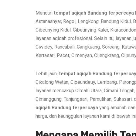
Mencari
tempat aqiqah Bandung terpercaya
Astanaanyar, Regol, Lengkong, Bandung Kidul, B
Cibeunying Kidul, Cibeunying Kaler, Kiaracond
layanan aqiqah profesional. Selain itu, layanan
Ciwidey, Rancabali, Cangkuang, Soreang, Kutawa
Kertasari, Pacet, Cimenyan, Cilengkrang, Cileun
Lebih jauh,
tempat aqiqah Bandung terperca
Cikalong Wetan, Cipeundeuy, Lembang, Parongpon
layanan mencakup Cimahi Utara, Cimahi Tengah,
Cimanggung, Tanjungsari, Pamulihan, Sukasari,
aqiqah Bandung terpercaya
yang amanah dan s
harga, dan keunggulan layanan kami di bawah ini
Mengapa Memilih Tem