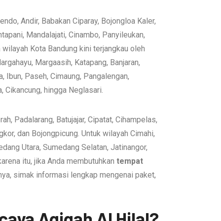
ndo, Andir, Babakan Ciparay, Bojongloa Kaler,
tapani, Mandalajati, Cinambo, Panyileukan,
wilayah Kota Bandung kini terjangkau oleh
Margahayu, Margaasih, Katapang, Banjaran,
a, Ibun, Paseh, Cimaung, Pangalengan,
a, Cikancung, hingga Neglasari.
, Padalarang, Batujajar, Cipatat, Cihampelas,
kor, dan Bojongpicung. Untuk wilayah Cimahi,
dang Utara, Sumedang Selatan, Jatinangor,
karena itu, jika Anda membutuhkan
tempat
tnya, simak informasi lengkap mengenai paket,
aya Aqiqah Al Hilal?