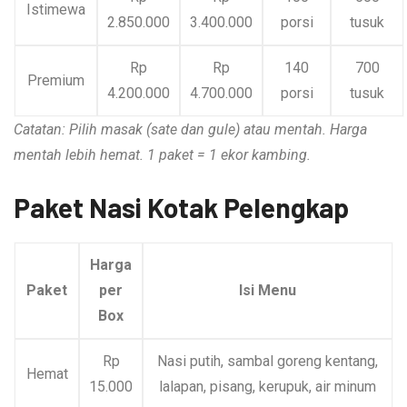
Istimewa
2.850.000
3.400.000
porsi
tusuk
Rp
Rp
140
700
Premium
4.200.000
4.700.000
porsi
tusuk
Catatan: Pilih masak (sate dan gule) atau mentah. Harga
mentah lebih hemat. 1 paket = 1 ekor kambing.
Paket Nasi Kotak Pelengkap
Harga
Paket
per
Isi Menu
Box
Rp
Nasi putih, sambal goreng kentang,
Hemat
15.000
lalapan, pisang, kerupuk, air minum