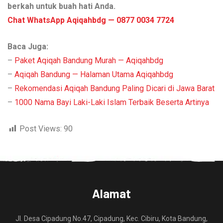
berkah untuk buah hati Anda.
Chat WhatsApp Aqiqahbdg — 0877 0034 7724
Baca Juga:
–
Paket Aqiqah Bandung Murah — Aqiqahbdg
–
Aqiqah Bandung — Halaman Utama Aqiqahbdg
–
Rekomendasi Aqiqah Bandung Paling Dicari di Jawa Barat
–
1000 Nama Bayi Laki-Laki Islam Terbaik Beserta Artinya
Post Views:
90
Alamat
Jl. Desa Cipadung No.47, Cipadung, Kec. Cibiru, Kota Bandung,