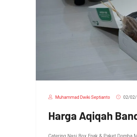
Muhammad Dwiki Septianto
02/02/
Harga Aqiqah Band
Catering Nasi Box Enak & Paket Domba M