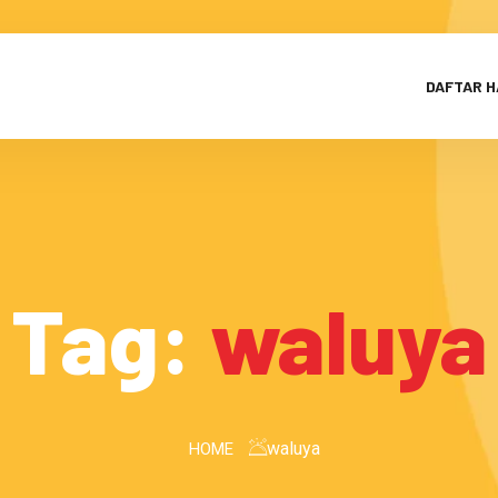
DAFTAR 
Tag:
waluya
waluya
HOME