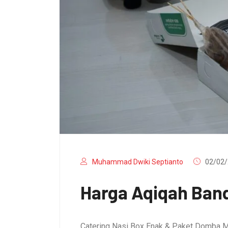
Muhammad Dwiki Septianto
02/02/
Harga Aqiqah Band
Catering Nasi Box Enak & Paket Domba M