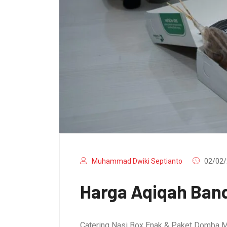
Muhammad Dwiki Septianto
02/02/
Harga Aqiqah Band
Catering Nasi Box Enak & Paket Domba M