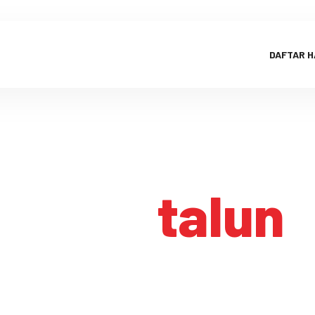
DAFTAR 
Tag:
talun
talun
HOME