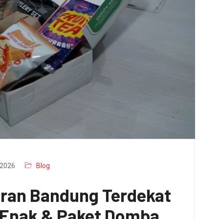
2026
Blog
aran Bandung Terdekat
x Enak & Paket Domba