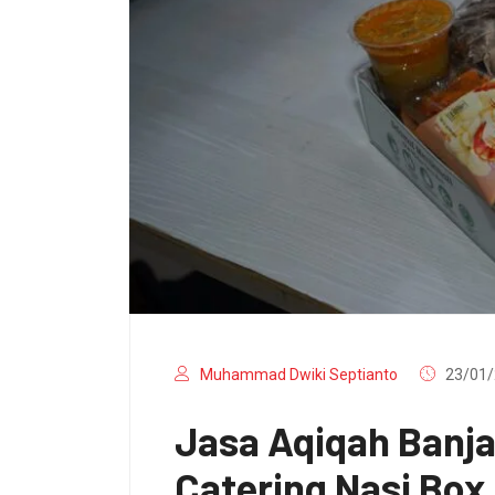
Muhammad Dwiki Septianto
23/01/
Jasa Aqiqah Banj
Catering Nasi Bo