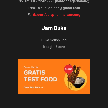
No HP
: 0812 2242 9223 (kantor gegerkalong)
Email:
alhilal.aqiqah@gmail.com
Fb:
fb.com/aqiqahalhilalbandung
Jam Buka
Buka Setiap Hari
8 pagi – 6 sore