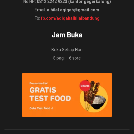
No HP
: 0812 2242 9223 (kantor gegerkalong)
Email:
alhilal.aqiqah@gmail.com
Fb:
fb.com/aqiqahalhilalbandung
Jam Buka
Buka Setiap Hari
8 pagi – 6 sore