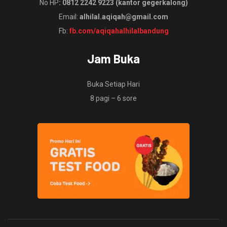
No HP
: 0812 2242 9223 (kantor gegerkalong)
Email:
alhilal.aqiqah@gmail.com
Fb:
fb.com/aqiqahalhilalbandung
Jam Buka
Buka Setiap Hari
8 pagi – 6 sore