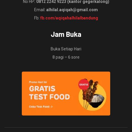
No HP
: 0812 2242 9223 (kantor gegerkalong)
Email:
alhilal.aqiqah@gmail.com
Fb:
fb.com/aqiqahalhilalbandung
Jam Buka
Buka Setiap Hari
8 pagi – 6 sore