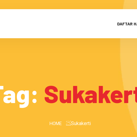
DAFTAR 
Tag:
Sukakert
Sukakerti
HOME