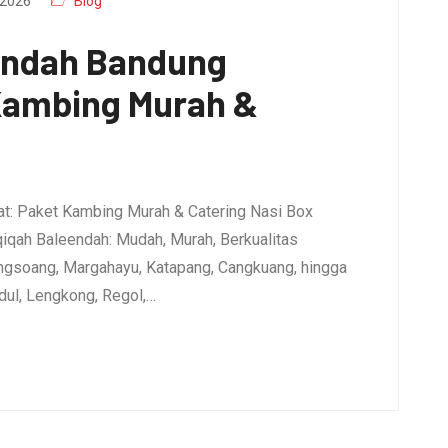
2026
Blog
endah Bandung
 Kambing Murah &
t: Paket Kambing Murah & Catering Nasi Box
qiqah Baleendah: Mudah, Murah, Berkualitas
ngsoang, Margahayu, Katapang, Cangkuang, hingga
dul, Lengkong, Regol,…