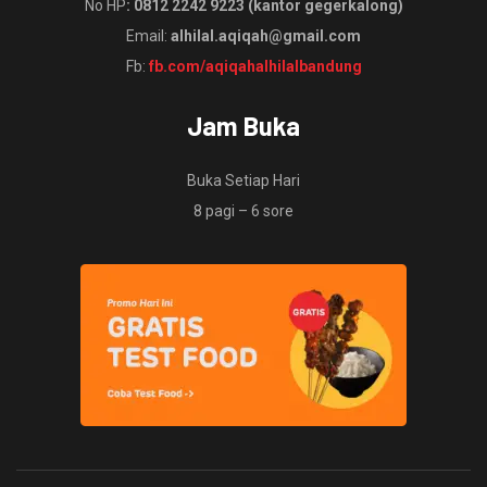
No HP
: 0812 2242 9223 (kantor gegerkalong)
Email:
alhilal.aqiqah@gmail.com
Fb:
fb.com/aqiqahalhilalbandung
Jam Buka
Buka Setiap Hari
8 pagi – 6 sore