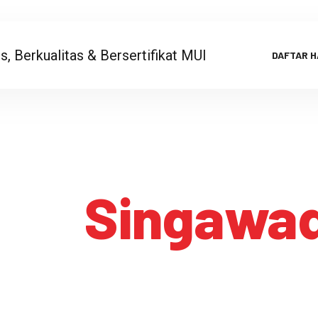
DAFTAR 
ag:
Singawa
Singawada
HOME