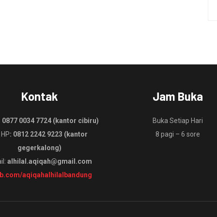
Kontak
Jam Buka
:
0877 0034 7724 (kantor cibiru)
Buka Setiap Hari
 HP
: 0812 2242 9223 (kantor
8 pagi – 6 sore
gegerkalong)
il:
alhilal.aqiqah@gmail.com
fb.com/aqiqahalhilalbandung