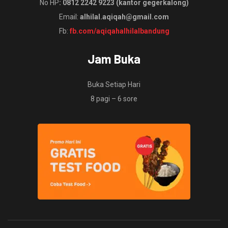
No HP
: 0812 2242 9223 (kantor gegerkalong)
Email:
alhilal.aqiqah@gmail.com
Fb:
fb.com/aqiqahalhilalbandung
Jam Buka
Buka Setiap Hari
8 pagi – 6 sore