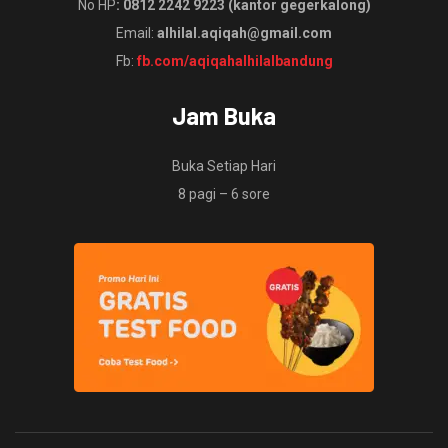
No HP
: 0812 2242 9223 (kantor gegerkalong)
Email:
alhilal.aqiqah@gmail.com
Fb:
fb.com/aqiqahalhilalbandung
Jam Buka
Buka Setiap Hari
8 pagi – 6 sore