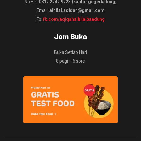
No HP
: 0812 2242 9223 (kantor gegerkalong)
Email:
alhilal.aqiqah@gmail.com
Fb:
fb.com/aqiqahalhilalbandung
Jam Buka
Buka Setiap Hari
8 pagi – 6 sore