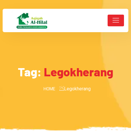
Tag:
Legokherang
Legokherang
HOME