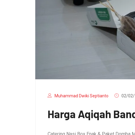
Muhammad Dwiki Septianto
02/02/
Harga Aqiqah Band
Catering Nasi Box Enak & Paket Domba M