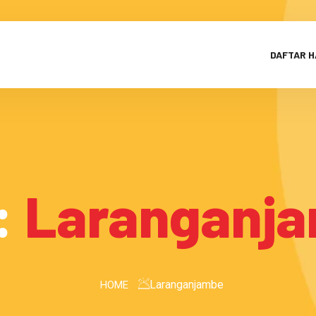
DAFTAR 
:
Laranganj
Laranganjambe
HOME