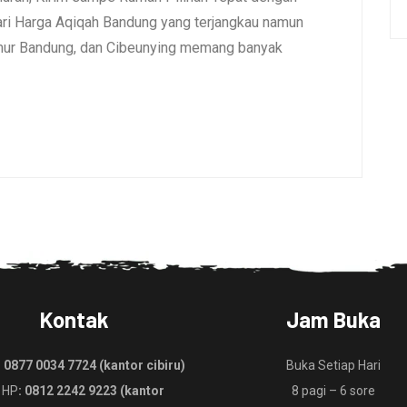
i Harga Aqiqah Bandung yang terjangkau namun
umur Bandung, dan Cibeunying memang banyak
Kontak
Jam Buka
:
0877 0034 7724 (kantor cibiru)
Buka Setiap Hari
 HP
: 0812 2242 9223 (kantor
8 pagi – 6 sore