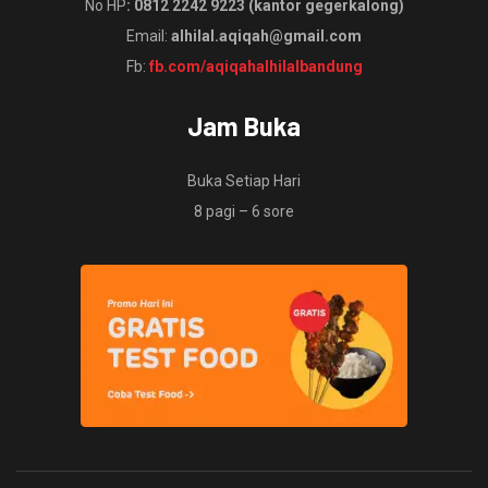
No HP
: 0812 2242 9223 (kantor gegerkalong)
Email:
alhilal.aqiqah@gmail.com
Fb:
fb.com/aqiqahalhilalbandung
Jam Buka
Buka Setiap Hari
8 pagi – 6 sore