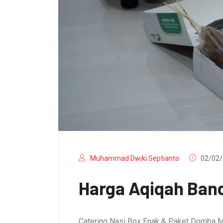
Muhammad Dwiki Septianto
02/02/
Harga Aqiqah Band
Catering Nasi Box Enak & Paket Domba M