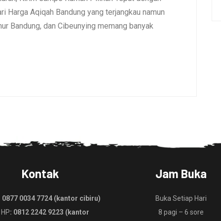
i Harga Aqiqah Bandung yang terjangkau namun
umur Bandung, dan Cibeunying memang banyak
Kontak
Jam Buka
:
0877 0034 7724 (kantor cibiru)
Buka Setiap Hari
 HP
: 0812 2242 9223 (kantor
8 pagi – 6 sore