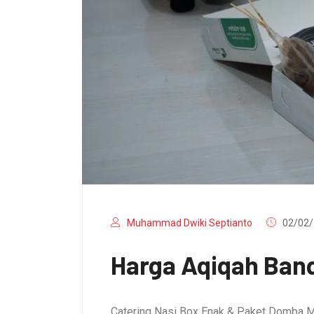
Muhammad Dwiki Septianto
02/02/
Harga Aqiqah Band
Catering Nasi Box Enak & Paket Domba M