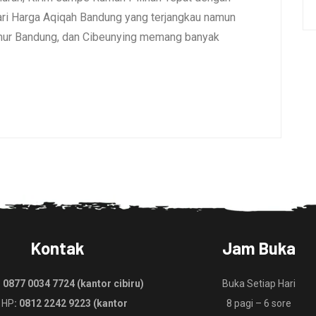
i Harga Aqiqah Bandung yang terjangkau namun
umur Bandung, dan Cibeunying memang banyak
Kontak
Jam Buka
:
0877 0034 7724 (kantor cibiru)
Buka Setiap Hari
 HP
: 0812 2242 9223 (kantor
8 pagi – 6 sore