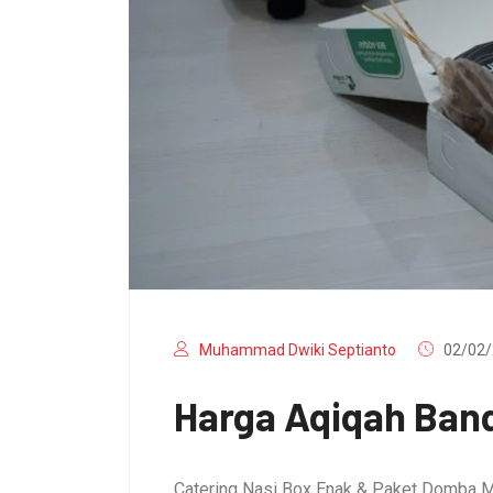
Muhammad Dwiki Septianto
02/02/
Harga Aqiqah Band
Catering Nasi Box Enak & Paket Domba M