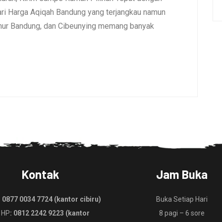
i Harga Aqiqah Bandung yang terjangkau namun
umur Bandung, dan Cibeunying memang banyak
Kontak
Jam Buka
:
0877 0034 7724 (kantor cibiru)
Buka Setiap Hari
 HP
: 0812 2242 9223 (kantor
8 pagi – 6 sore