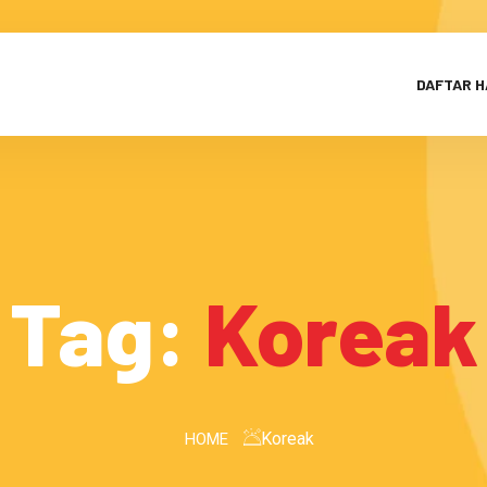
DAFTAR 
Tag:
Koreak
Koreak
HOME