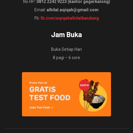
No HP
: 0812 2242 9223 (kantor gegerkalong)
Email:
alhilal.aqiqah@gmail.com
Fb:
fb.com/aqiqahalhilalbandung
Jam Buka
Buka Setiap Hari
8 pagi – 6 sore