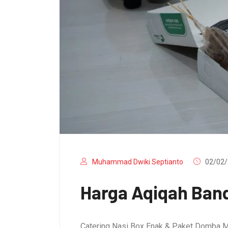
Muhammad Dwiki Septianto
02/02/
Harga Aqiqah Band
Catering Nasi Box Enak & Paket Domba M