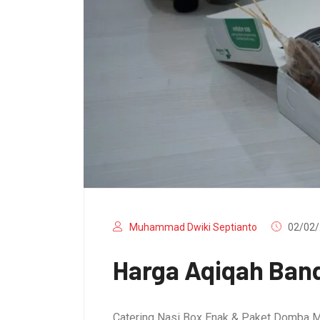
Muhammad Dwiki Septianto
02/02/
Harga Aqiqah Band
Catering Nasi Box Enak & Paket Domba M