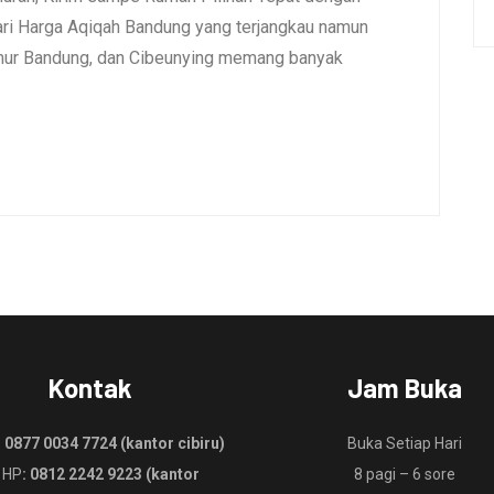
i Harga Aqiqah Bandung yang terjangkau namun
umur Bandung, dan Cibeunying memang banyak
Kontak
Jam Buka
:
0877 0034 7724 (kantor cibiru)
Buka Setiap Hari
 HP
: 0812 2242 9223 (kantor
8 pagi – 6 sore