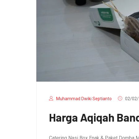
Muhammad Dwiki Septianto
02/02/
Harga Aqiqah Band
Catering Nasi Box Enak & Paket Domba M