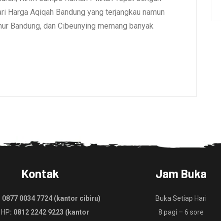
i Harga Aqiqah Bandung yang terjangkau namun
umur Bandung, dan Cibeunying memang banyak
Kontak
Jam Buka
:
0877 0034 7724 (kantor cibiru)
Buka Setiap Hari
 HP
: 0812 2242 9223 (kantor
8 pagi – 6 sore