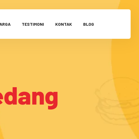
HARGA
TESTIMONI
KONTAK
BLOG
edang