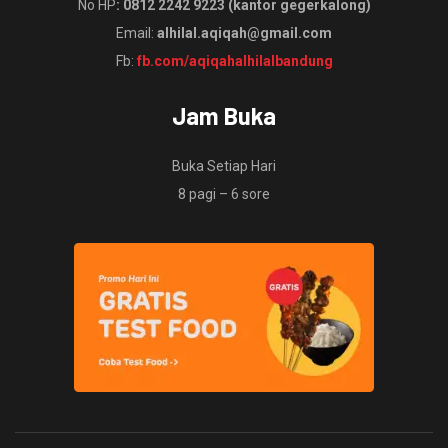
No HP
: 0812 2242 9223 (kantor gegerkalong)
Email:
alhilal.aqiqah@gmail.com
Fb:
fb.com/aqiqahalhilalbandung
Jam Buka
Buka Setiap Hari
8 pagi – 6 sore