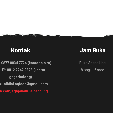
Kontak
Jam Buka
:
0877 0034 7724 (kantor cibiru)
Buka Setiap Hari
 HP
: 0812 2242 9223 (kantor
8 pagi – 6 sore
gegerkalong)
il:
alhilal.aqiqah@gmail.com
fb.com/aqiqahalhilalbandung