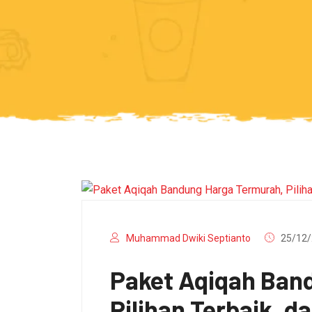
Muhammad Dwiki Septianto
25/12/
Paket Aqiqah Ban
Pilihan Terbaik, da