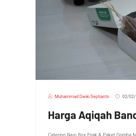
Muhammad Dwiki Septianto
02/02/
Harga Aqiqah Band
Catering Nasi Box Enak & Paket Domba M