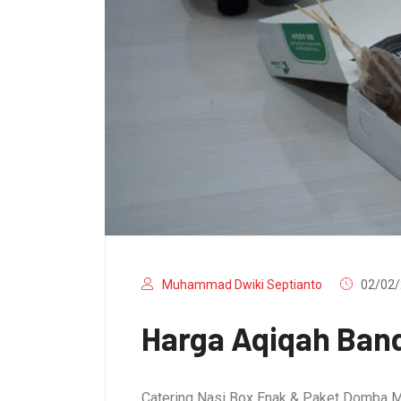
Muhammad Dwiki Septianto
02/02/
Harga Aqiqah Band
Catering Nasi Box Enak & Paket Domba M