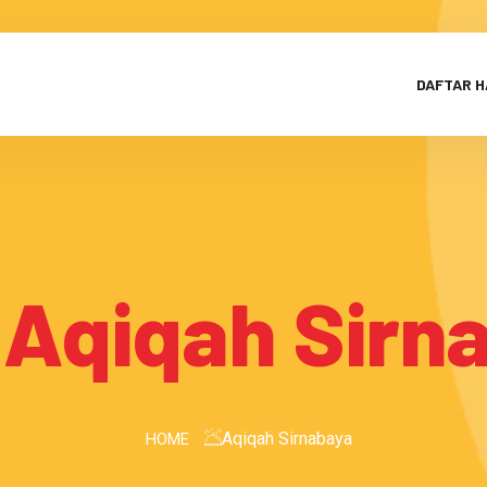
DAFTAR 
:
Aqiqah Sirn
Aqiqah Sirnabaya
HOME