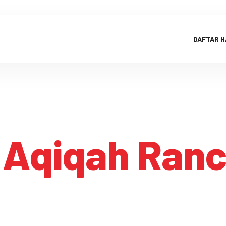
DAFTAR 
:
Aqiqah Ran
Aqiqah Rancahan
HOME