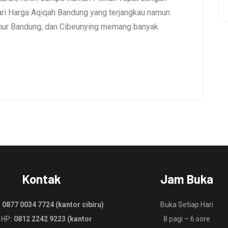
i Harga Aqiqah Bandung yang terjangkau namun
umur Bandung, dan Cibeunying memang banyak
Kontak
Jam Buka
:
0877 0034 7724 (kantor cibiru)
Buka Setiap Hari
 HP
: 0812 2242 9223 (kantor
8 pagi – 6 sore