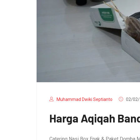
Muhammad Dwiki Septianto
02/02/
Harga Aqiqah Band
Catering Nasi Box Enak & Paket Domba M