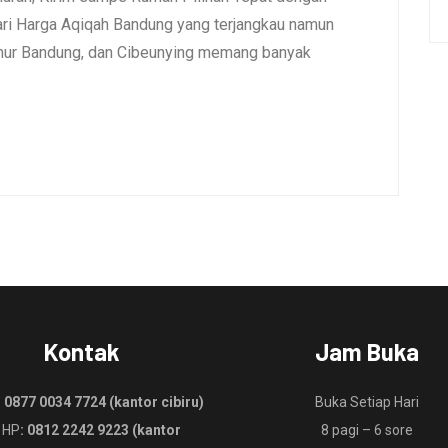
i Harga Aqiqah Bandung yang terjangkau namun
umur Bandung, dan Cibeunying memang banyak
Kontak
Jam Buka
:
0877 0034 7724 (kantor cibiru)
Buka Setiap Hari
 HP
: 0812 2242 9223 (kantor
8 pagi – 6 sore