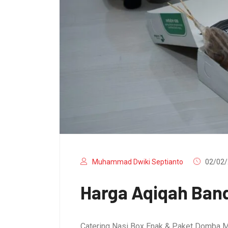
Muhammad Dwiki Septianto
02/02/
Harga Aqiqah Band
Catering Nasi Box Enak & Paket Domba M