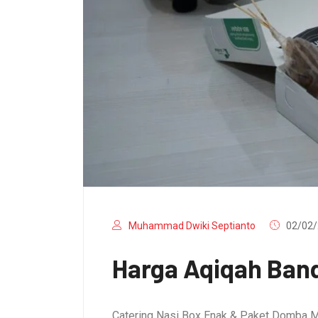
Muhammad Dwiki Septianto
02/02/
Harga Aqiqah Band
Catering Nasi Box Enak & Paket Domba M