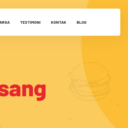
HARGA
TESTIMONI
KONTAK
BLOG
asang