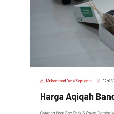
Muhammad Dwiki Septianto
02/02/
Harga Aqiqah Band
Catering Nasi Box Enak & Paket Domba M