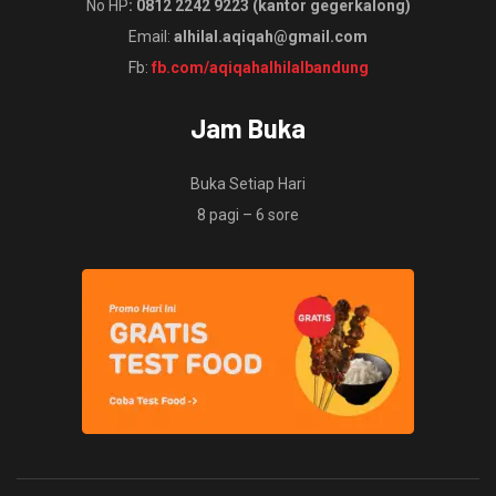
No HP
: 0812 2242 9223 (kantor gegerkalong)
Email:
alhilal.aqiqah@gmail.com
Fb:
fb.com/aqiqahalhilalbandung
Jam Buka
Buka Setiap Hari
8 pagi – 6 sore