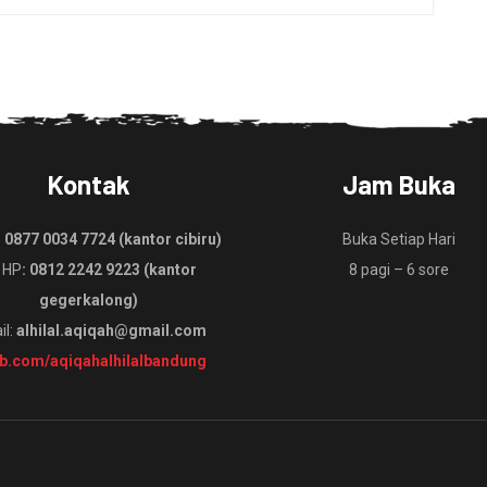
Kontak
Jam Buka
:
0877 0034 7724 (kantor cibiru)
Buka Setiap Hari
 HP
: 0812 2242 9223 (kantor
8 pagi – 6 sore
gegerkalong)
il:
alhilal.aqiqah@gmail.com
fb.com/aqiqahalhilalbandung