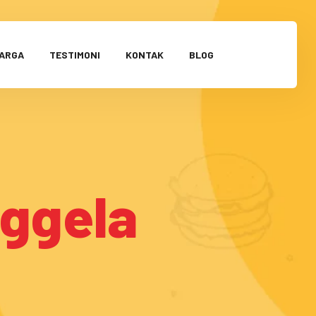
HARGA
TESTIMONI
KONTAK
BLOG
nggela