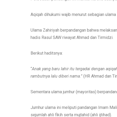
Aqiqah dihukumi wajib menurut sebagian ulama
Ulama Zahiriyah berpandangan bahwa melaksanak
hadis Rasul SAW riwayat Ahmad dan Tirmidzi.
Berikut haditsnya:
“
Anak yang baru lahir itu tergadai dengan a
q
i
q
a
rambutnya
lalu
diberi nama.”
(HR Ahmad dan Tir
Sementara ulama jumhur (mayoritas) berpandang
Jumhur ulama ini meliputi pandangan Imam Mali
sejumlah ahli fikih serta mujtahid (ahli ijtihad).