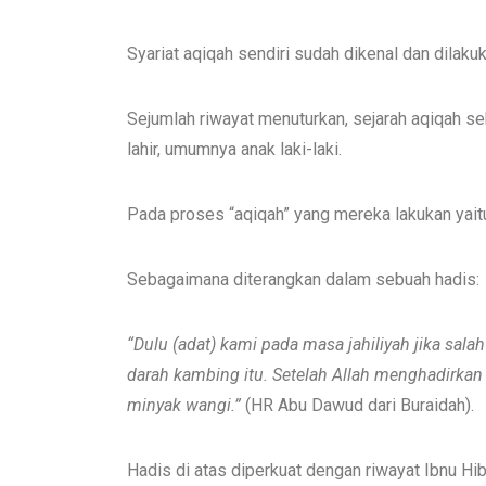
Syariat aqiqah sendiri sudah dikenal dan dilak
Sejumlah riwayat menuturkan, sejarah aqiqah s
lahir, umumnya anak laki-laki.
Pada proses “aqiqah” yang mereka lakukan yai
Sebagaimana diterangkan dalam sebuah hadis:
“D
u
lu
(adat)
kami
pada
masa jahiliyah
jika
salah
darah kambing itu.
S
etelah Allah me
nghadir
kan
minyak wangi.”
(HR Abu Dawud dari Buraidah).
Hadis di atas diperkuat dengan riwayat Ibnu Hi