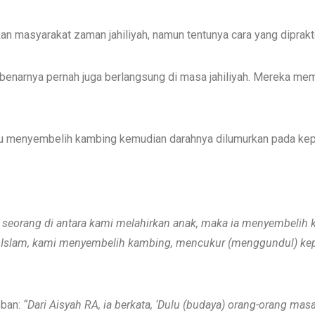
ukan masyarakat zaman jahiliyah, namun tentunya cara yang dipra
ebenarnya pernah juga berlangsung di masa jahiliyah. Mereka me
tu menyembelih kambing kemudian darahnya dilumurkan pada kepa
 seorang di antara kami me
lahirkan
anak,
maka
ia menyembelih
 Islam, kami menyembelih kambing, mencukur (menggundul) kep
bban:
“Dari Aisyah RA, ia berkata, ‘D
u
lu
(budaya)
orang-orang masa 