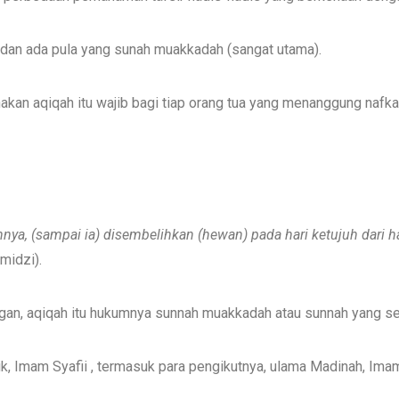
 dan ada pula yang sunah muakkadah (sangat utama).
an aqiqah itu wajib bagi tiap orang tua yang menanggung nafka
hnya,
(sampai ia)
disembelih
kan (hewan)
pada hari ketujuh dari h
midzi).
an, aqiqah itu hukumnya sunnah muakkadah atau sunnah yang seb
k, Imam Syafii , termasuk para pengikutnya, ulama Madinah, Imam