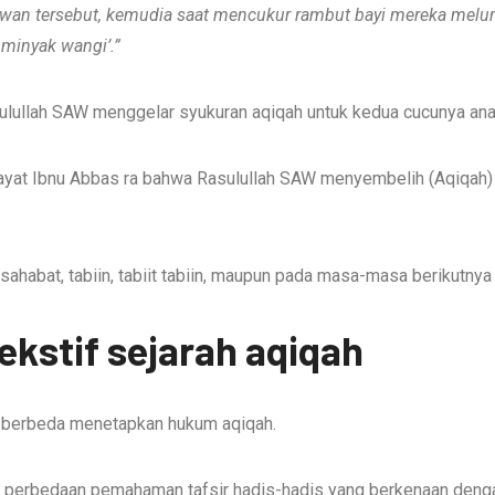
wan tersebut
,
kemudia
saat
mencukur rambut bayi mereka mel
minyak wangi’.”
ulullah SAW menggelar syukuran aqiqah untuk kedua cucunya anak
ayat Ibnu Abbas ra bahwa Rasulullah SAW menyembelih (Aqiqah) Ha
h sahabat, tabiin, tabiit tabiin, maupun pada masa-masa berikutny
kstif sejarah aqiqah
 berbeda menetapkan hukum aqiqah.
 perbedaan pemahaman tafsir hadis-hadis yang berkenaan dengan