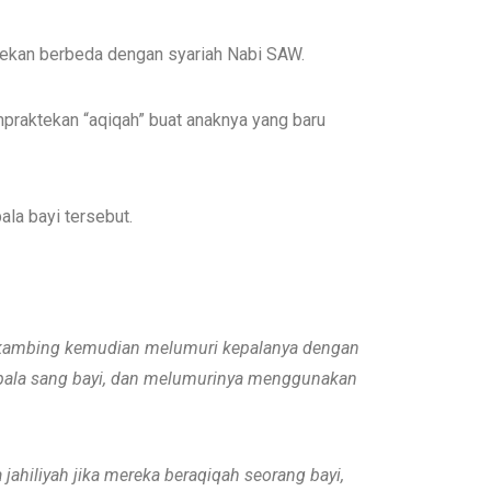
ktekan berbeda dengan syariah Nabi SAW.
mpraktekan “aqiqah” buat anaknya yang baru
la bayi tersebut.
 kambing
kemudian
melumuri kepalanya dengan
ala s
ang
bayi, dan melumurinya
menggunakan
jahiliyah
jika
mereka bera
q
i
q
ah seorang bayi,