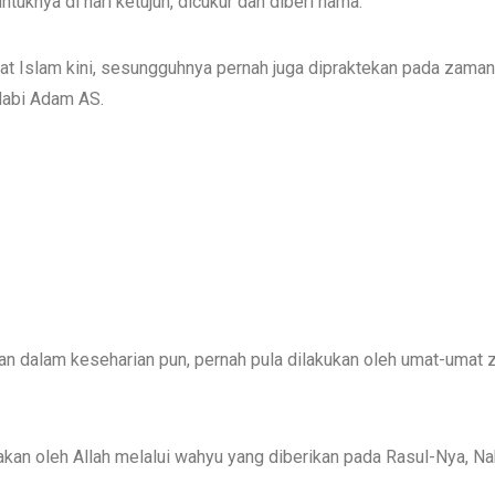
knya di hari ketujuh, dicukur dan diberi nama.
at Islam kini, sesungguhnya pernah juga dipraktekan pada zaman
Nabi Adam AS.
nkan dalam keseharian pun, pernah pula dilakukan oleh umat-umat
nakan oleh Allah melalui wahyu yang diberikan pada Rasul-Nya,