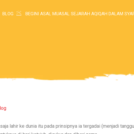
BLOG
BEGINI ASAL MUASAL SEJARAH AQIQAH DALAM SYAR
log
saja lahir ke dunia itu pada prinsipnya ia tergadai (menjadi tan