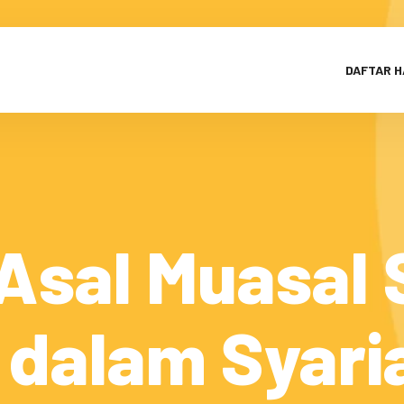
DAFTAR 
 Asal Muasal 
 dalam Syaria