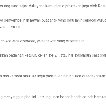
erlangsung sejak dulu yang kemudian dipraktekan juga oleh Rasul
a penyembelihan hewan buat anak yang baru lahir sebagai wujud
arat tertentu.
nasikah
atau
dzabihah
, yaitu hewan yang disembelih.
jurkan pada hari ketujuh, ke-14, ke-21, atau hari kapanpun saat
dan kerabat atau jika ingin pahala lebih bisa juga disedekahkan
ang menyinggung hal ini, kemungkinan besar ibadah aqiqah berakar