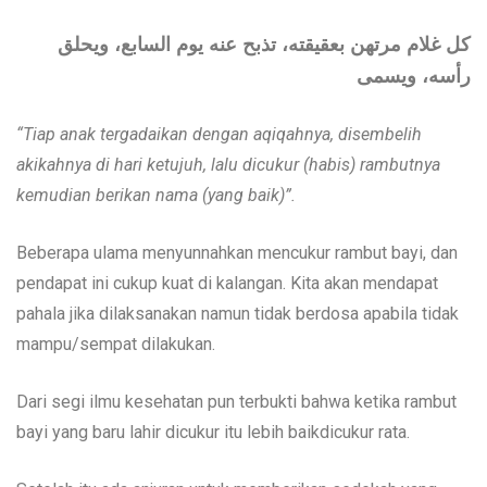
ﻛﻞ ﻏﻼﻡ ﻣﺮﺗﻬﻦ ﺑﻌﻘﻴﻘﺘﻪ، ﺗﺬﺑﺢ ﻋﻨﻪ ﻳﻮﻡ اﻟﺴﺎﺑﻊ، ﻭﻳﺤﻠﻖ
ﺭﺃﺳﻪ، ﻭﻳﺴﻤﻰ
“Tiap anak tergadaikan dengan aqiqahnya, disembelih
akikahnya di hari ketujuh, lalu dicukur (habis) rambutnya
kemudian berikan nama (yang baik)”.
Beberapa ulama menyunnahkan mencukur rambut bayi, dan
pendapat ini cukup kuat di kalangan. Kita akan mendapat
pahala jika dilaksanakan namun tidak berdosa apabila tidak
mampu/sempat dilakukan.
Dari segi ilmu kesehatan pun terbukti bahwa ketika rambut
bayi yang baru lahir dicukur itu lebih baikdicukur rata.