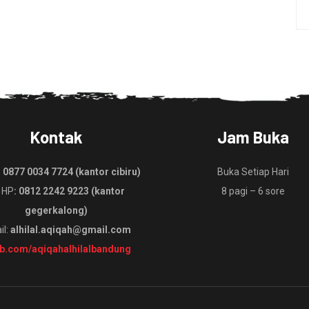
Kontak
Jam Buka
:
0877 0034 7724 (kantor cibiru)
Buka Setiap Hari
 HP
: 0812 2242 9223 (kantor
8 pagi – 6 sore
gegerkalong)
il:
alhilal.aqiqah@gmail.com
fb.com/aqiqahalhilalbandung