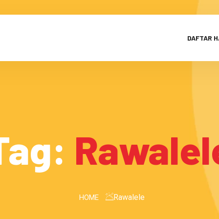
DAFTAR 
Tag:
Rawalel
Rawalele
HOME