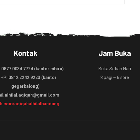
Kontak
Jam Buka
:
0877 0034 7724 (kantor cibiru)
Buka Setiap Hari
 HP
: 0812 2242 9223 (kantor
8 pagi – 6 sore
gegerkalong)
il:
alhilal.aqiqah@gmail.com
fb.com/aqiqahalhilalbandung