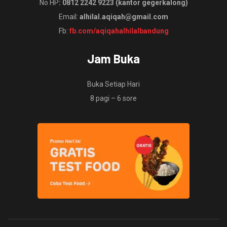
No HP
: 0812 2242 9223 (kantor gegerkalong)
Email:
alhilal.aqiqah@gmail.com
Fb:
fb.com/aqiqahalhilalbandung
Jam Buka
Buka Setiap Hari
8 pagi – 6 sore