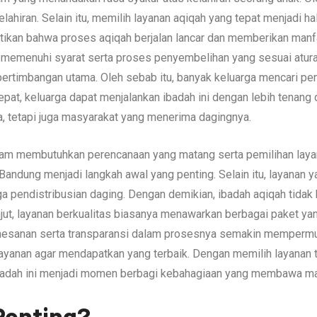
lahiran. Selain itu, memilih layanan aqiqah yang tepat menjadi ha
kan bahwa proses aqiqah berjalan lancar dan memberikan manfaat
memenuhi syarat serta proses penyembelihan yang sesuai atura
pertimbangan utama. Oleh sebab itu, banyak keluarga mencari pe
pat, keluarga dapat menjalankan ibadah ini dengan lebih tenang 
a, tetapi juga masyarakat yang menerima dagingnya.
lam membutuhkan perencanaan yang matang serta pemilihan layana
 Bandung menjadi langkah awal yang penting. Selain itu, layanan
a pendistribusian daging. Dengan demikian, ibadah aqiqah tidak 
ut, layanan berkualitas biasanya menawarkan berbagai paket y
mesanan serta transparansi dalam prosesnya semakin mempermud
layanan agar mendapatkan yang terbaik. Dengan memilih layanan 
ibadah ini menjadi momen berbagi kebahagiaan yang membawa ma
Penting?