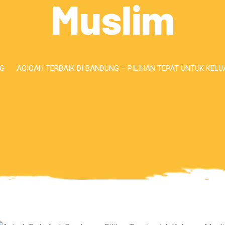
Muslim
G
AQIQAH TERBAIK DI BANDUNG – PILIHAN TEPAT UNTUK KEL