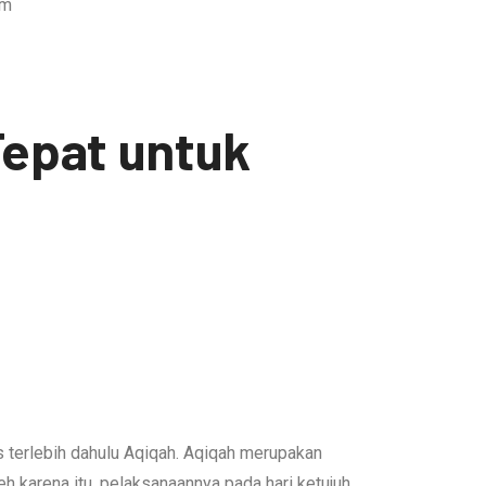
Tepat untuk
 terlebih dahulu Aqiqah. Aqiqah merupakan
 karena itu, pelaksanaannya pada hari ketujuh,