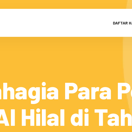
DAFTAR 
hagia Para 
l Hilal di T