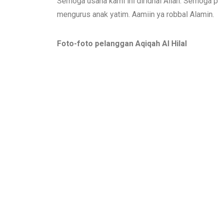
Semoga usaha kami ini diridhai Allah. Semoga 
mengurus anak yatim. Aamiin ya robbal Alamin.
Foto-foto pelanggan Aqiqah Al Hilal