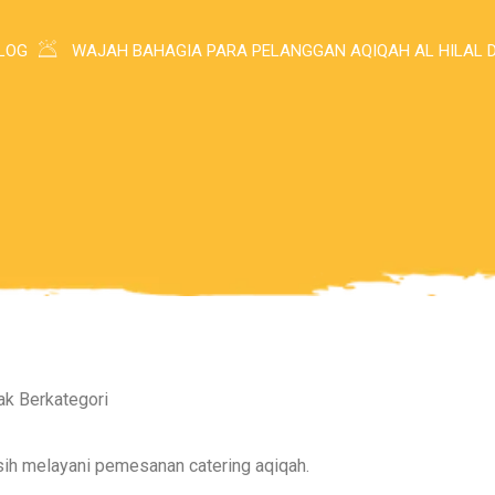
LOG
WAJAH BAHAGIA PARA PELANGGAN AQIQAH AL HILAL D
ak Berkategori
sih melayani pemesanan catering aqiqah.