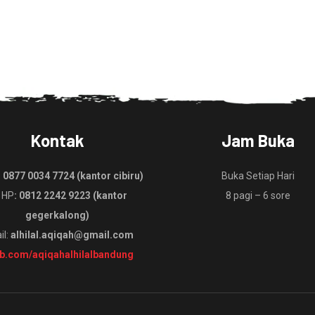
Kontak
Jam Buka
:
0877 0034 7724 (kantor cibiru)
Buka Setiap Hari
 HP
: 0812 2242 9223 (kantor
8 pagi – 6 sore
gegerkalong)
il:
alhilal.aqiqah@gmail.com
fb.com/aqiqahalhilalbandung