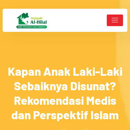
Kapan Anak Laki-Laki
Sebaiknya Disunat?
Rekomendasi Medis
dan Perspektif Islam