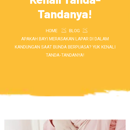
Tandanya!
HOME
BLOG
APAKAH BAYI MERASAKAN LAPAR DI DALAM
KANDUNGAN SAAT BUNDA BERPUASA? YUK KENALI
TANDA-TANDANYA!