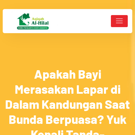
Apakah Bayi
Merasakan Lapar di
Dalam Kandungan Saat
Bunda Berpuasa? Yuk
Kenali Tanda-