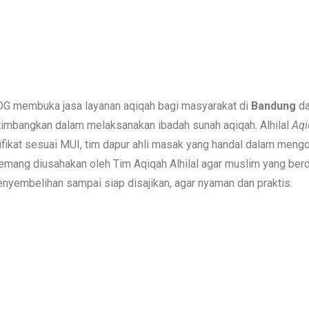
DG membuka jasa layanan aqiqah bagi masyarakat di
Bandung
d
timbangkan dalam melaksanakan ibadah sunah aqiqah. Alhilal
Aqi
tifikat sesuai MUI, tim dapur ahli masak yang handal dalam men
mang diusahakan oleh Tim Aqiqah Alhilal agar muslim yang berd
nyembelihan sampai siap disajikan, agar nyaman dan praktis.