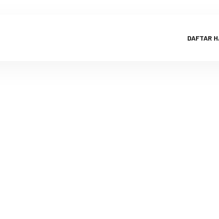
DAFTAR 
omba untuk A
Bandung 201