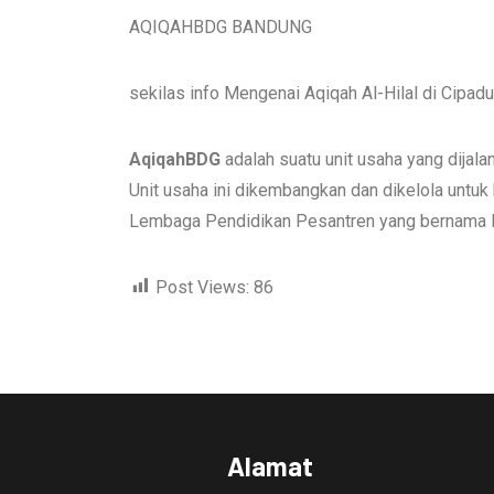
AQIQAHBDG BANDUNG
sekilas info Mengenai Aqiqah Al-Hilal di Cipad
AqiqahBDG
adalah suatu unit usaha yang dija
Unit usaha ini dikembangkan dan dikelola unt
Lembaga Pendidikan Pesantren yang bernama Pe
Post Views:
86
Alamat