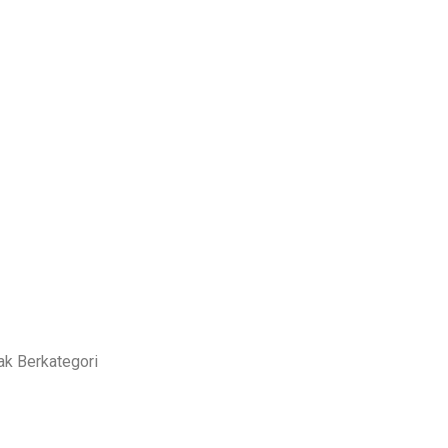
ME
BLOG
HARGA DOMBA UNTUK AQIQAH DI BANDUNG 2
ak Berkategori