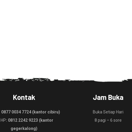
Kontak
Jam Buka
:
0877 0034 7724 (kantor cibiru)
Buka Setiap Hari
 HP
: 0812 2242 9223 (kantor
8 pagi – 6 sore
gegerkalong)