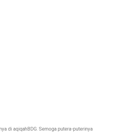
18
nya di aqiqahBDG. Semoga putera-puterinya