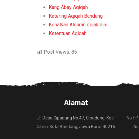
Kang Abay Aqiqah
Katering Aqiqah Bandung
Kenalkan Alquran sejak dini
Ketentuan Aqiqah
Post Views:
85
Alamat
Jl. Desa Cipadung No.47, Cipadung, Kec.
No HP
Cibiru, Kota Bandung, Jawa Barat 40216
No