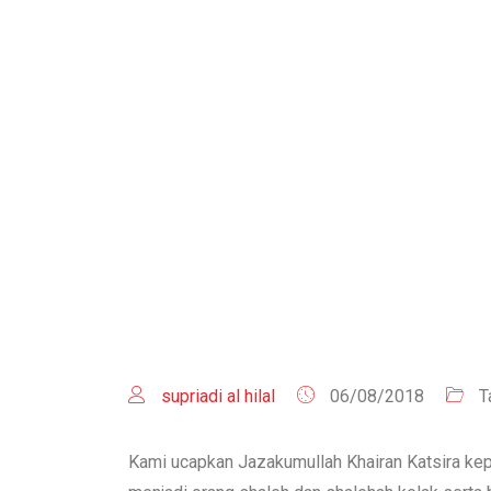
H
supriadi al hilal
06/08/2018
T
Kami ucapkan Jazakumullah Khairan Katsira k