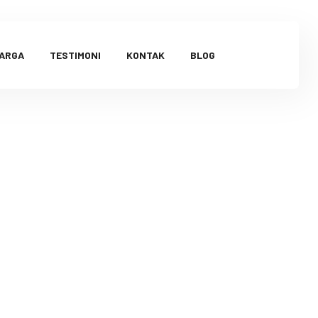
HARGA
TESTIMONI
KONTAK
BLOG
andung 6
8