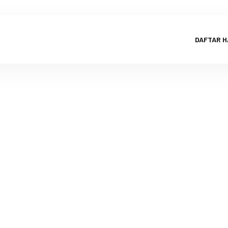
DAFTAR 
ni Aqiqah B
Agustus 201