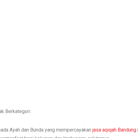
OME
BLOG
TESTIMONI AQIQAH BANDUNG 6 AGUSTUS 20
ak Berkategori
epada Ayah dan Bunda yang mempercayakan
jasa aqiqah Bandung