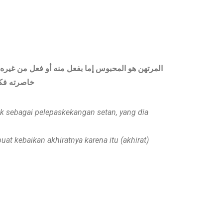
المرتهن هو المحبوس إما بفعل منه أو فعل من غيره 
خاصرته فكا
k sebagai
pelepas
kekangan setan, yang dia
buat
kebaikan akhiratnya
karena itu (akhirat)