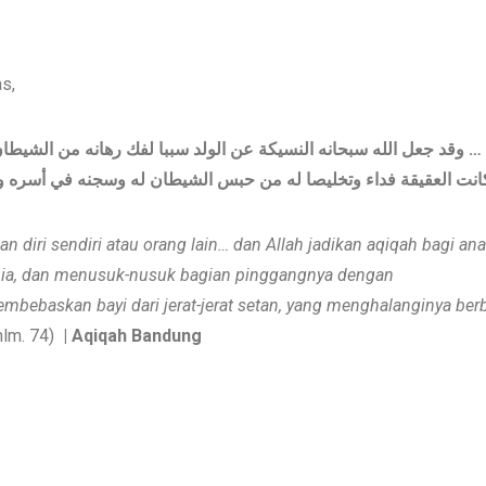
as,
… وقد جعل الله سبحانه النسيكة عن الولد سببا لفك رهانه من الشيطا
نت العقيقة فداء وتخليصا له من حبس الشيطان له وسجنه في أسره ومن
tan
diri
sendiri atau orang lain… dan Allah jadikan aqiqah
bagi
ana
nia, dan menusuk-
nusuk
bagian pinggang
nya
dengan
mbebaskan bayi dari jerat-
jerat
setan, yang menghalanginya
ber
hlm. 74)
| Aqiqah Bandung