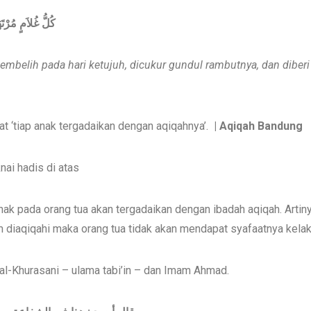
كُلُّ غُلاَمٍ مُرْتَه
embelih pada hari ketujuh, dicukur gundul rambutnya, dan diberi
 ‘tiap anak tergadaikan dengan aqiqahnya’.
| Aqiqah Bandung
ai hadis di atas
ak pada orang tua akan tergadaikan dengan ibadah aqiqah. Artiny
 diaqiqahi maka orang tua tidak akan mendapat syafaatnya kelak 
al-Khurasani – ulama tabi’in – dan Imam Ahmad.