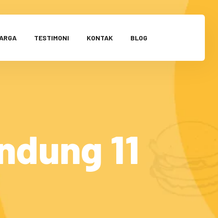
HARGA
TESTIMONI
KONTAK
BLOG
ndung 11
9