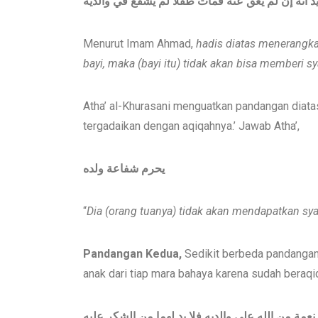
 أنه إن لم يعق عنه فمات طفلاً لم يُشفع في والديه
Menurut Imam Ahmad,
hadis
diatas menerangk
bayi,
maka (bayi itu)
tidak
akan
bisa memberi sya
Atha’ al-Khurasani menguatkan pandangan diatas.
tergadaikan dengan aqiqahnya.’ Jawab Atha’,
يحرم شفاعة ولده
“
Dia (or
ang
tu
anya
) tidak
akan
mendapatkan sya
P
andangan Kedua,
Sedikit berbeda pandangan.
anak dari tiap mara bahaya karena sudah beraq
نعمة من الله على والديه فلا بد لهما من الشكر عليه