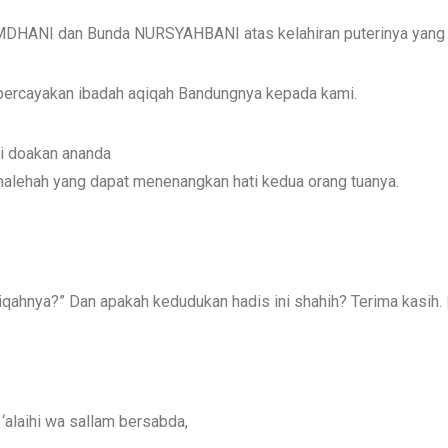
MDHANI dan Bunda NURSYAHBANI atas kelahiran puterinya ya
mpercayakan ibadah aqiqah Bandungnya kepada kami.
i doakan ananda
ehah yang dapat menenangkan hati kedua orang tuanya.
a
qahnya?” Dan apakah kedudukan hadis ini shahih? Terima kasih.
 ‘alaihi wa sallam bersabda,