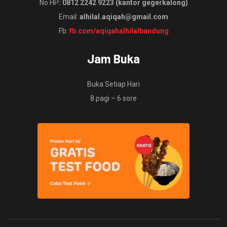
No HP
: 0812 2242 9223 (kantor gegerkalong)
Email:
alhilal.aqiqah@gmail.com
Fb:
fb.com/aqiqahalhilalbandung
Jam Buka
Buka Setiap Hari
8 pagi – 6 sore